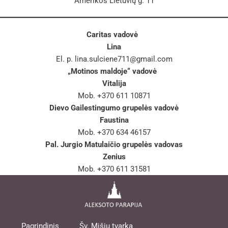
Amerikos Lietuvių g. 11
Caritas vadovė
Lina
El. p.
lina.sulciene711@gmail.com
„Motinos maldoje“ vadov
ė
Vitalija
Mob. +370 611 10871
Dievo Gailestingumo grupelės vadovė
Faustina
Mob. +370 634 46157
Pal. Jurgio Matulaičio grupelės vadovas
Zenius
Mob. +370 611 31581
Pagrindinis
Šv. Mišių tvarka