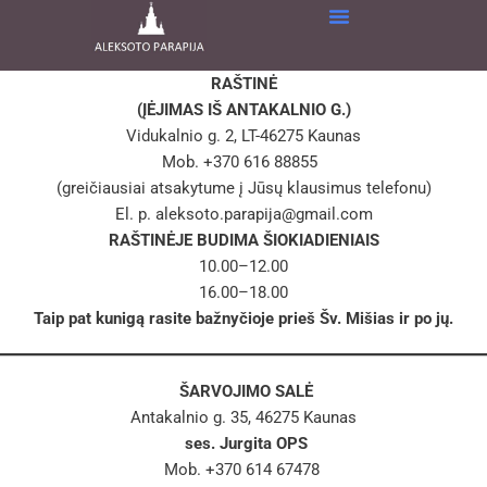
Skip
to
content
RAŠTINĖ
(
ĮĖJIMAS IŠ ANTAKALNIO G
.)
Vidukalnio g. 2, LT-46275 Kaunas
Mob. +370 616 88855
(greičiausiai atsakytume į Jūsų klausimus telefonu)
El. p.
aleksoto.parapija@gmail.com
RAŠTINĖJE BUDIMA
ŠIOKIADIENIAIS
10.00–12.00
16.00–18.00
Taip pat kunig
ą
rasite bažnyčioje prieš Šv. Mišias ir po jų.
ŠARVOJIMO SALĖ
Antakalnio g. 35, 46275 Kaunas
ses. Jurgita OPS
Mob. +370 614 67478