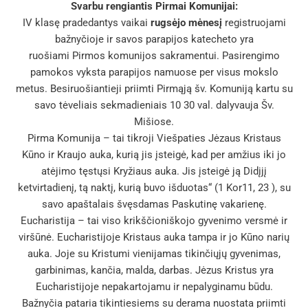
Svarbu rengiantis Pirmai Komunijai:
IV klasę pradedantys vaikai
rugsėjo mėnesį
registruojami
bažnyčioje ir savos parapijos katecheto yra
ruošiami Pirmos komunijos sakramentui. Pasirengimo
pamokos vyksta parapijos namuose per visus mokslo
metus. Besiruošiantieji priimti Pirmąją šv. Komuniją kartu su
savo tėveliais sekmadieniais 10 30 val. dalyvauja Šv.
Mišiose.
Pirma Komunija – tai tikroji Viešpaties Jėzaus Kristaus
Kūno ir Kraujo auka, kurią jis įsteigė, kad per amžius iki jo
atėjimo tęstųsi Kryžiaus auka. Jis įsteigė ją Didįjį
ketvirtadienį, tą naktį, kurią buvo išduotas“ (1 Kor11, 23 ), su
savo apaštalais švęsdamas Paskutinę vakarienę.
Eucharistija – tai viso krikščioniškojo gyvenimo versmė ir
viršūnė. Eucharistijoje Kristaus auka tampa ir jo Kūno narių
auka. Joje su Kristumi vienijamas tikinčiųjų gyvenimas,
garbinimas, kančia, malda, darbas. Jėzus Kristus yra
Eucharistijoje nepakartojamu ir nepalyginamu būdu.
Bažnyčia pataria tikintiesiems su derama nuostata priimti