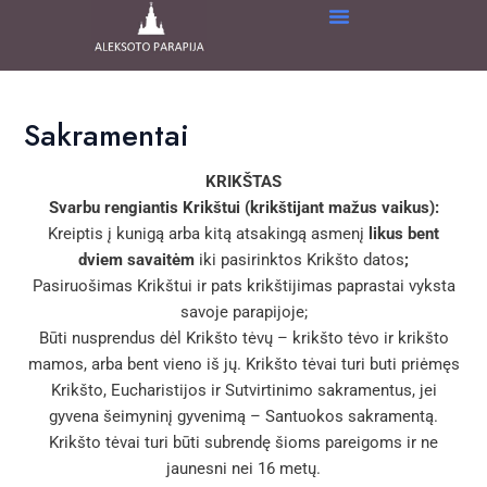
Skip
to
content
Sakramentai
KRIKŠTAS
Svarbu rengiantis Krikštui (krikštijant mažus vaikus):
Kreiptis į kunigą arba kitą atsakingą asmenį
likus bent
dviem savaitėm
iki pasirinktos Krikšto datos
;
Pasiruošimas Krikštui ir pats krikštijimas paprastai vyksta
savoje parapijoje;
Būti nusprendus dėl Krikšto tėvų – krikšto tėvo ir krikšto
mamos, arba bent vieno iš jų. Krikšto tėvai turi buti priėmęs
Krikšto, Eucharistijos ir Sutvirtinimo sakramentus, jei
gyvena šeimyninį gyvenimą – Santuokos sakramentą.
Krikšto tėvai turi būti subrendę šioms pareigoms ir ne
jaunesni nei 16 metų.