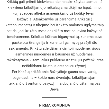
Krikštą gali priimti kiekvienas dar nepakrikštytas asmuo. Iš
kiekvieno krikštijamojo reikalaujama tikėjimo išpažinimo,
kurį suaugęs atlieka asmeniškai, o už kūdikį- tėvai ir
Bažnyčia. Atsakomybe už parengimą Krikštui (
katechumenatą) ir tikėjimo bei Krikšto malonės ugdymą taip
pat dalijasi krikšto tėvas ar krikšto motina ir visa bažnytinė
bendruomenė. Krikštas būtinas išganymui tų, kuriems buvo
paskelbta Evangelija ir kurie turi galimybę prašyti šio
sakramento. Krikštu atleidžiama gimtoji nuodėmė, visos
asmeninės nuodėmės ir bausmės už nuodėmes.
Pakrikštytasis visam laikui priklauso Kristui, jis paženklintas
neišdildomu Kristaus antspaudu (žyme).
Per Krikštą krikščionis Bažnyčioje gauna savo vardą,
pageidautina – kokio nors šventojo, krikštijamajam
teikiančio šventumo pavyzdį ir laiduojančio užtarimą pas
Dievą.
PIRMA KOMUNIJA