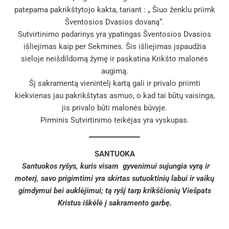
patepama pakrikštytojo kakta, tariant : „ Šiuo ženklu priimk
Šventosios Dvasios dovaną“.
Sutvirtinimo padarinys yra ypatingas Šventosios Dvasios
išliejimas kaip per Sekmines. Šis išliejimas įspaudžia
sieloje neišdildomą žymę ir paskatina Krikšto malonės
augimą.
Šį sakramentą vienintelį kartą gali ir privalo priimti
kiekvienas jau pakrikštytas asmuo, o kad tai būtų vaisinga,
jis privalo būti malonės būvyje.
Pirminis Sutvirtinimo teikėjas yra vyskupas.
SANTUOKA
Santuokos ryšys, kuris visam gyvenimui sujungia vyrą ir
moterį, savo prigimtimi yra skirtas sutuoktinių labui ir vaikų
gimdymui bei auklėjimui; tą ryšį tarp krikščionių Viešpats
Kristus iškėlė į sakramento garbę.