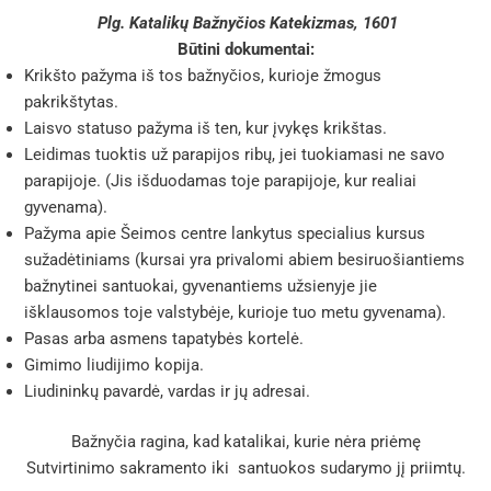
Plg. Katalikų Bažnyčios Katekizmas, 1601
Būtini dokumentai:
Krikšto pažyma iš tos bažnyčios, kurioje žmogus
pakrikštytas.
Laisvo statuso pažyma iš ten, kur įvykęs krikštas.
Leidimas tuoktis už parapijos ribų, jei tuokiamasi ne savo
parapijoje. (Jis išduodamas toje parapijoje, kur realiai
gyvenama).
Pažyma apie Šeimos centre lankytus specialius kursus
sužadėtiniams (kursai yra privalomi abiem besiruošiantiems
bažnytinei santuokai, gyvenantiems užsienyje jie
išklausomos toje valstybėje, kurioje tuo metu gyvenama).
Pasas arba asmens tapatybės kortelė.
Gimimo liudijimo kopija.
Liudininkų pavardė, vardas ir jų adresai.
Bažnyčia ragina, kad katalikai, kurie nėra priėmę
Sutvirtinimo sakramento iki santuokos sudarymo jį priimtų.