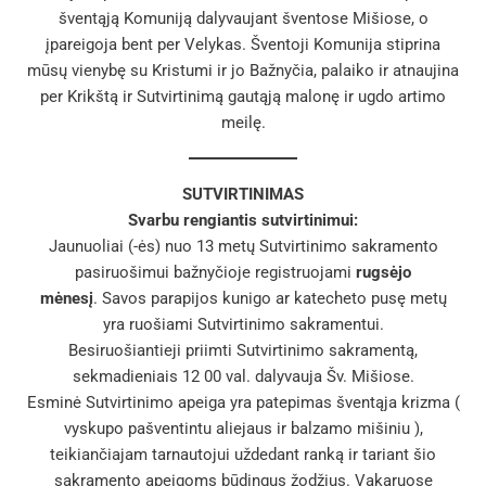
šventąją Komuniją dalyvaujant šventose Mišiose, o
įpareigoja bent per Velykas. Šventoji Komunija stiprina
mūsų vienybę su Kristumi ir jo Bažnyčia, palaiko ir atnaujina
per Krikštą ir Sutvirtinimą gautąją malonę ir ugdo artimo
meilę.
SUTVIRTINIMAS
Svarbu rengiantis sutvirtinimui:
Jaunuoliai (-ės) nuo 13 metų Sutvirtinimo sakramento
pasiruošimui bažnyčioje registruojami
rugsėjo
mėnesį
. Savos parapijos kunigo ar katecheto pusę metų
yra ruošiami Sutvirtinimo sakramentui.
Besiruošiantieji priimti Sutvirtinimo sakramentą,
sekmadieniais 12 00 val. dalyvauja Šv. Mišiose.
Esminė Sutvirtinimo apeiga yra patepimas šventąja krizma (
vyskupo pašventintu aliejaus ir balzamo mišiniu ),
teikiančiajam tarnautojui uždedant ranką ir tariant šio
sakramento apeigoms būdingus žodžius. Vakaruose