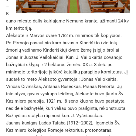
–
K
auno miesto dalis kairiajame Nemuno krante, užimanti 24 kv.
km teritoriją.
Aleksote ir Marvos dvare 1782 m. minimos tik koplyčios.
Po Pirmojo pasaulinio karo buvusio Kineriškio (vietinių
žmonių vadinamo Kinderiškių) dvaro žemę įsigijo broliai
Jonas ir Juozas Vailokaičiai. Kun. J. Vailokaitis dovanojo
bažnyčiai sklypą ir 2 hektarus žemės. XX a. 3 deš. pr.
minimoje teritorijoje įsikūrė katalikų parapijos komitetas. Jį
sudarė to meto Aleksoto gyventojai: Jonas Vailokaitis,
Vincas Čivinskas, Antanas Ruseckas, Pranas Nenorta. Jų
iniciatyva, gavus vyskupo leidimą, Aleksote buvo įkurta Šv.
Kazimiero parapija. 1921 m. iš seno kluono buvo pastatyta
nedidelė bažnytėlė, kuri vėliau buvo prailginta, rekonstruota.
Bažnyčios statyba rūpinosi kun. J. Vyšniauskas.
Jaunas kunigas Ladas Tulaba (1912–2002), ilgametis Šv.
Kazimiero kolegijos Romoje rektorius, protonotaras,