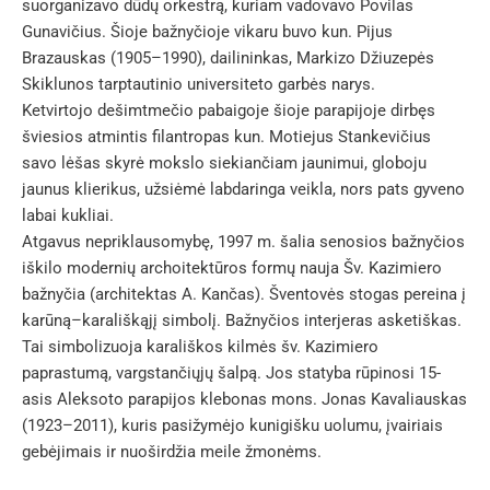
suorganizavo dūdų orkestrą, kuriam vadovavo Povilas
Gunavičius. Šioje bažnyčioje vikaru buvo kun. Pijus
Brazauskas (1905–1990), dailininkas, Markizo Džiuzepės
Skiklunos tarptautinio universiteto garbės narys.
Ketvirtojo dešimtmečio pabaigoje šioje parapijoje dirbęs
šviesios atmintis filantropas kun. Motiejus Stankevičius
savo lėšas skyrė mokslo siekiančiam jaunimui, globoju
jaunus klierikus, užsiėmė labdaringa veikla, nors pats gyveno
labai kukliai.
Atgavus nepriklausomybę, 1997 m. šalia senosios bažnyčios
iškilo modernių archoitektūros formų nauja Šv. Kazimiero
bažnyčia (architektas A. Kančas). Šventovės stogas pereina į
karūną–karališkąjį simbolį. Bažnyčios interjeras asketiškas.
Tai simbolizuoja karališkos kilmės šv. Kazimiero
paprastumą, vargstančiųjų šalpą. Jos statyba rūpinosi 15-
asis Aleksoto parapijos klebonas mons. Jonas Kavaliauskas
(1923–2011), kuris pasižymėjo kunigišku uolumu, įvairiais
gebėjimais ir nuoširdžia meile žmonėms.