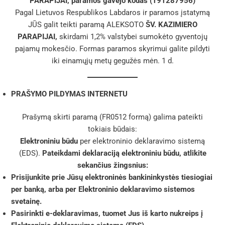
PARAPIJAI,
paramos gavėjo kodas (191287956)
Pagal Lietuvos Respublikos Labdaros ir paramos įstatymą
JŪS galit teikti paramą ALEKSOTO
ŠV. KAZIMIERO
PARAPIJAI,
skirdami 1,2% valstybei sumokėto gyventojų
pajamų mokesčio. Formas paramos skyrimui galite pildyti
iki einamųjų metų gegužės mėn. 1 d.
PRAŠYMO PILDYMAS INTERNETU
Prašymą skirti paramą (FR0512 formą) galima pateikti
tokiais būdais:
Elektroniniu būdu
per
elektroninio deklaravimo sistemą
(EDS)
.
Pateikdami d
eklaraciją elektroniniu būdu, atlikite
sekančius žingsnius:
Prisijunkite prie Jūsų elektroninės bankininkystės tiesiogiai
per banką, arba per Elektroninio deklaravimo sistemos
svetainę.
Pasirinkti e-deklaravimas, tuomet Jus iš karto nukreips į