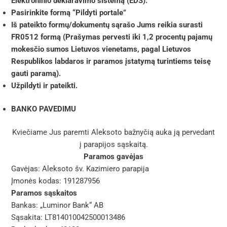
Elektroninio deklaravimo sistemą (EDS).
Pasirinkite formą “Pildyti portale”
Iš pateikto formų/dokumentų sąrašo Jums reikia surasti
FR0512 formą (Prašymas pervesti iki 1,2 procentų pajamų
mokesčio sumos Lietuvos vienetams, pagal Lietuvos
Respublikos labdaros ir paramos įstatymą turintiems teisę
gauti paramą).
Užpildyti ir pateikti.
BANKO PAVEDIMU
Kviečiame Jus paremti Aleksoto bažnyčią auka ją pervedant
į parapijos sąskaitą.
Paramos gavėjas
Gavėjas: Aleksoto šv. Kazimiero parapija
Įmonės kodas: 191287956
Paramos sąskaitos
Bankas: „Luminor Bank“ AB
Sąsakita: LT814010042500013486