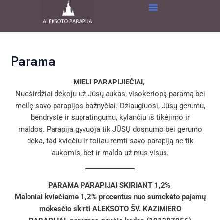
Skip
to
content
Parama
MIELI PARAPIJIEČIAI,
Nuoširdžiai dėkoju už Jūsų aukas, visokeriopą paramą bei
meilę savo parapijos bažnyčiai. Džiaugiuosi, Jūsų gerumu,
bendryste ir supratingumu, kylančiu iš tikėjimo ir
maldos. Parapija gyvuoja tik JŪSŲ dosnumo bei gerumo
dėka, tad kviečiu ir toliau remti savo parapiją ne tik
aukomis, bet ir malda už mus visus.
PARAMA PARAPIJAI SKIRIANT
1,2%
Maloniai kviečiame 1,2% procentus nuo sumokėto pajamų
mokesčio skirti ALEKSOTO ŠV. KAZIMIERO