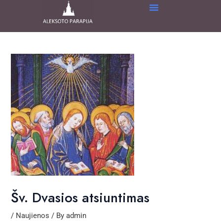
Skip
Post
to
navigation
content
Šv. Dvasios atsiuntimas
/
Naujienos
/ By
admin