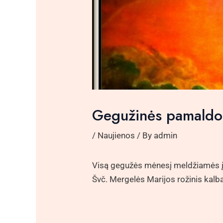
Gegužinės pamaldo
/
Naujienos
/ By
admin
Visą gegužės mėnesį meldžiamės į Š
Švč. Mergelės Marijos rožinis kalb