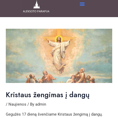
Skip
Post
to
navigation
content
Kristaus žengimas į dangų
/
Naujienos
/ By
admin
Gegužės 17 dieną švenčiame Kristaus žengimą į dangų.