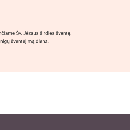
nčiame Šv. Jėzaus širdies šventę.
unigų šventėjimą diena.