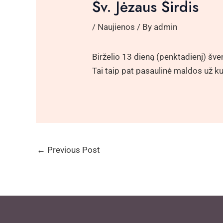
Šv. Jėzaus Širdis
/
Naujienos
/ By
admin
Birželio 13 dieną (penktadienį) šve
Tai taip pat pasaulinė maldos už k
←
Previous Post