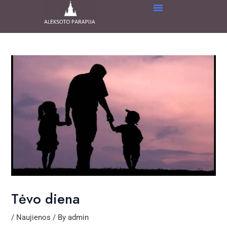
Skip
Post
to
navigation
content
Tėvo diena
/
Naujienos
/ By
admin